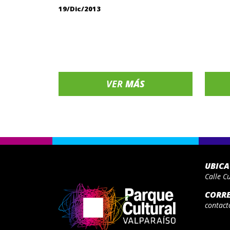
19/Dic/2013
VER
MÁS
UBIC
Calle C
CORR
contact