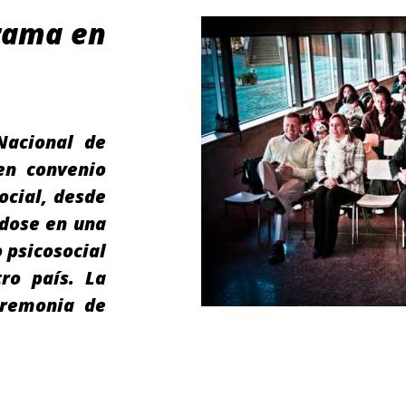
rama en
Nacional de
en convenio
ocial, desde
dose en una
 psicosocial
ro país. La
eremonia de