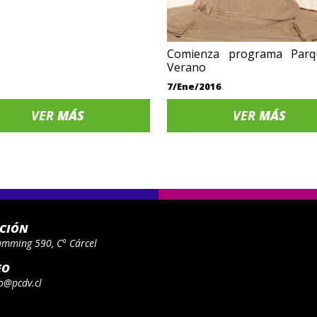
Comienza programa Par
Verano
7/Ene/2016
VER
MÁS
VER
MÁS
ACIÓN
umming 590, C° Cárcel
EO
o@pcdv.cl