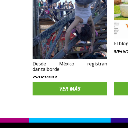
El blo
8/Feb/
Desde México registran
danzalborde
25/Oct/2012
VER
MÁS