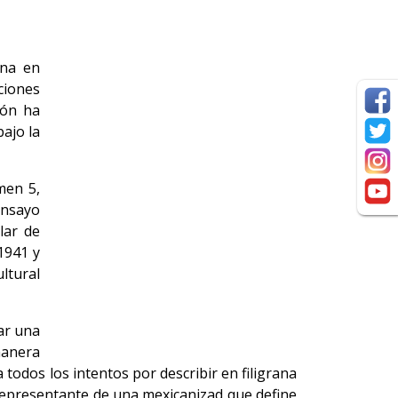
ana en
ciones
ión ha
bajo la
men 5,
ensayo
lar de
1941 y
ltural
ar una
manera
 todos los intentos por describir en filigrana
 representante de una mexicanizad que define