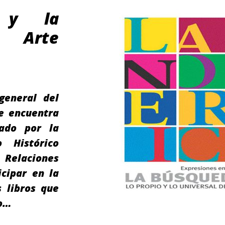
o y la
 Arte
general del
se encuentra
ado por la
 Histórico
 Relaciones
icipar en la
s libros que
jo…