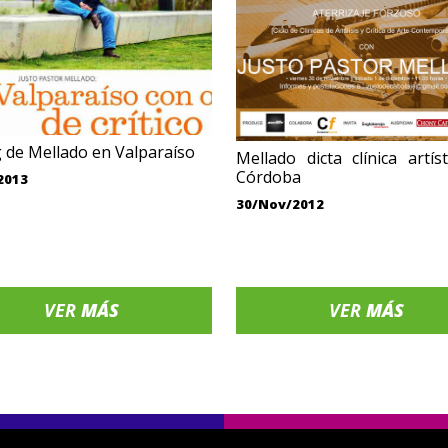
g de Mellado en Valparaíso
Mellado dicta clínica artís
Córdoba
2013
30/Nov/2012
VER
MÁS
VER
MÁS