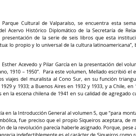
el Parque Cultural de Valparaíso, se encuentra esta sem
del Acervo Histórico Diplomático de la Secretaría de Rela
 presentación de la serie de seis libros que esta instituc
ua: lo propio y lo universal de la cultura latinoamericana”, 
s Esther Acevedo y Pilar García en la presentación del volu
cano, 1910 – 1950”. Para este volumen, Mellado escribió el 
os viajes del muralista al Cono Sur, en su función triangu
 1929 y 1933; a Buenos Aires en 1932 y 1933, y a Chile, en 
s en la escena chilena de 1941 en su calidad de agregado cu
ía en la Introducción General al volumen 5, que “para mont
mbólica, fue preciso que el propio Siqueiros aceptara, de 
ción de la revolución parecía haberle asignado. Porque, pese a
e aprecia indefectiblemente es el carácter de Siqueiros como