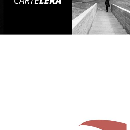
CARTE
LERA