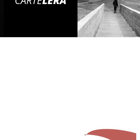
CARTE
LERA