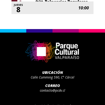
JUEVES
8
10:00
UBICACIÓN
Calle Cumming 590, C° Cárcel
CORREO
contacto@pcdv.cl