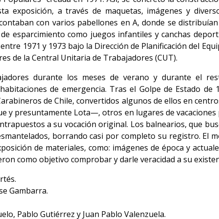
sta exposición, a través de maquetas, imágenes y divers
ontaban con varios pabellones en A, donde se distribuían 
e esparcimiento como juegos infantiles y canchas deporti
tre 1971 y 1973 bajo la Dirección de Planificación del Eq
s de la Central Unitaria de Trabajadores (CUT).
ajadores durante los meses de verano y durante el rest
o habitaciones de emergencia. Tras el Golpe de Estado de
arabineros de Chile, convertidos algunos de ellos en centr
e y presuntamente Lota—, otros en lugares de vacaciones 
ontrapuestos a su vocación original. Los balnearios, que b
 y desmantelados, borrando casi por completo su registro. El
xposición de materiales, como: imágenes de época y actual
vieron como objetivo comprobar y darle veracidad a su existen
tés.
ise Gambarra.
uelo, Pablo Gutiérrez y Juan Pablo Valenzuela.