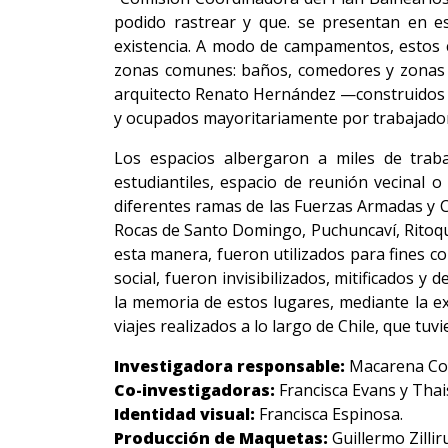
podido rastrear y que. se presentan en e
existencia. A modo de campamentos, estos c
zonas comunes: baños, comedores y zonas d
arquitecto Renato Hernández —construidos en
y ocupados mayoritariamente por trabajadore
Los espacios albergaron a miles de trab
estudiantiles, espacio de reunión vecinal 
diferentes ramas de las Fuerzas Armadas y C
Rocas de Santo Domingo, Puchuncaví, Ritoqu
esta manera, fueron utilizados para fines c
social, fueron invisibilizados, mitificados
la memoria de estos lugares, mediante la e
viajes realizados a lo largo de Chile, que tu
Investigadora responsable:
Macarena Cor
Co-investigadoras:
Francisca Evans y Tha
Identidad visual:
Francisca Espinosa.
Producción de Maquetas:
Guillermo Zillir