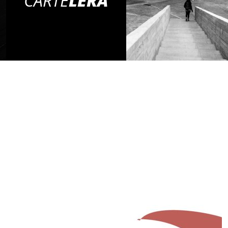
CARTE
LERA