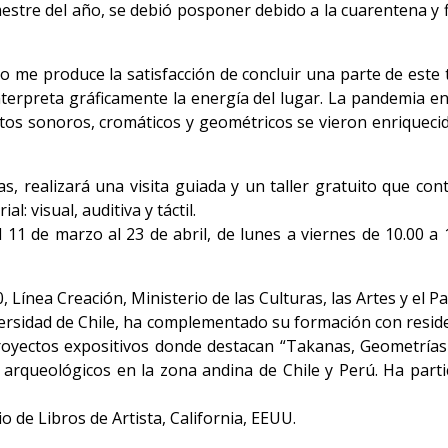
mestre del año, se debió posponer debido a la cuarentena y f
io me produce la satisfacción de concluir una parte de este
interpreta gráficamente la energía del lugar. La pandemia e
atos sonoros, cromáticos y geométricos se vieron enriquecido
s, realizará una visita guiada y un taller gratuito que con
: visual, auditiva y táctil.
11 de marzo al 23 de abril, de lunes a viernes de 10.00 a
 Línea Creación, Ministerio de las Culturas, las Artes y el Pa
versidad de Chile, ha complementado su formación con residen
proyectos expositivos donde destacan “Takanas, Geometrías 
os arqueológicos en la zona andina de Chile y Perú. Ha par
 de Libros de Artista, California, EEUU.