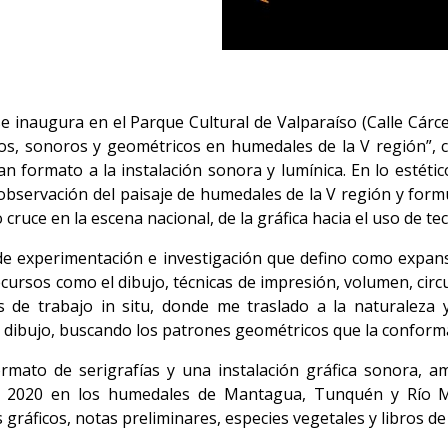
e inaugura en el Parque Cultural de Valparaíso (Calle Cárce
icos, sonoros y geométricos en humedales de la V región”, 
formato a la instalación sonora y lumínica. En lo estético
observación del paisaje de humedales de la V región y formu
ruce en la escena nacional, de la gráfica hacia el uso de tecn
de experimentación e investigación que defino como expans
cursos como el dibujo, técnicas de impresión, volumen, circui
s de trabajo in situ, donde me traslado a la naturalez
al dibujo, buscando los patrones geométricos que la conforma
ormato de serigrafías y una instalación gráfica sonora, 
de 2020 en los humedales de Mantagua, Tunquén y Río M
gráficos, notas preliminares, especies vegetales y libros de 