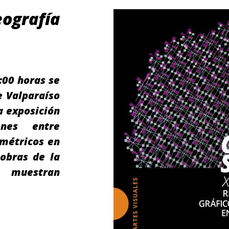
grafía
:00 horas se
e Valparaíso
a exposición
ones entre
ométricos en
obras de la
e muestran