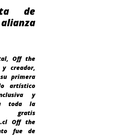
sta de
alianza
al, Off the
 y creador,
 su primera
o artístico
nclusiva y
 a toda la
n gratis
.cl Off the
nto fue de