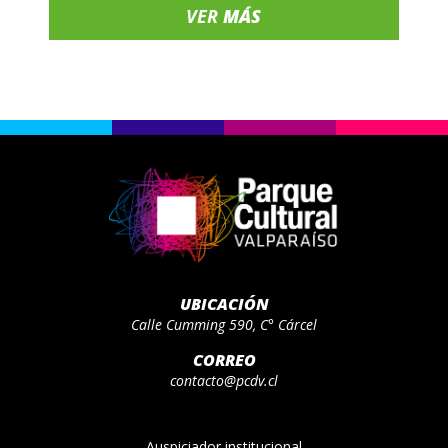
VER
MÁS
UBICACIÓN
Calle Cumming 590, C° Cárcel
CORREO
contacto@pcdv.cl
Auspiciador institucional