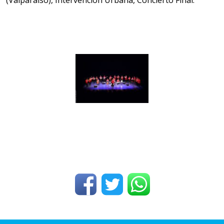
(Valparaíso), Intervención Urbana, Concierto Final.