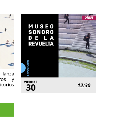
OTROS
anza
tros y
VIERNES
itorios
30
12:30