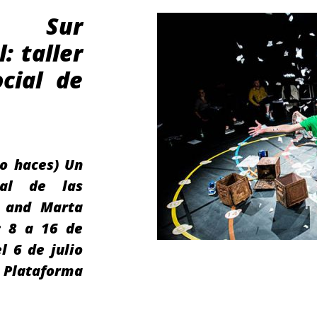
 Sur
: taller
ocial de
lo haces) Un
ial de las
c and Marta
: 8 a 16 de
l 6 de julio
 Plataforma