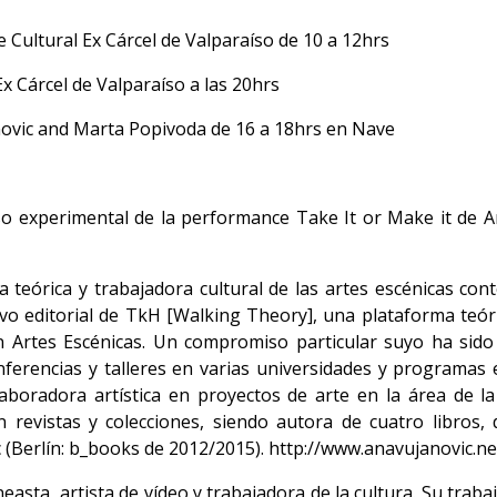
 Cultural Ex Cárcel de Valparaíso de 10 a 12hrs
x Cárcel de Valparaíso a las 20hrs
anovic and Marta Popivoda de 16 a 18hrs en Nave
so experimental de la performance Take It or Make it de A
 teórica y trabajadora cultural de las artes escénicas co
o editorial de TkH [Walking Theory], una plataforma teóri
en Artes Escénicas. Un compromiso particular suyo ha sido
nferencias y talleres en varias universidades y programas
boradora artística en proyectos de arte en la área de la
en revistas y colecciones, siendo autora de cuatro libros
 (Berlín: b_books de 2012/2015). http://www.anavujanovic.ne
neasta, artista de vídeo y trabajadora de la cultura. Su trab