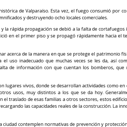
stórica de Valparaíso. Esta vez, el fuego consumió por co
nificados y destruyendo ocho locales comerciales.
 y la rápida propagación se debió a la falta de cortafuegos 
nició en el primer piso y se propagó rápidamente hacia el te
nar acerca de la manera en que se protege el patrimonio físic
ma el uso inadecuado que muchas veces se les da, así co
 falta de información con que cuentan los bomberos, que
 son lugares vivos, donde se desarrollan actividades como en
tros usos, muy distintos a los que se da hoy. Generalme
 el traslado de esas familias a otros sectores, estos edific
brecargando las capacidades reales de la construcción. La i
 la ciudad contemplen normativas de prevención y protecció