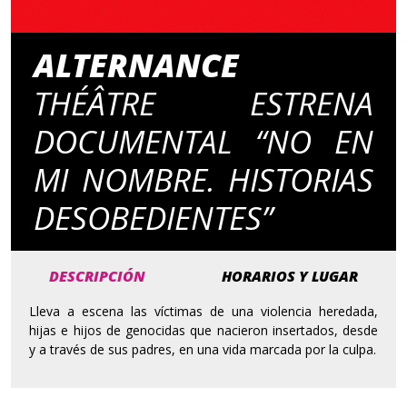
ALTERNANCE
THÉÂTRE ESTRENA
DOCUMENTAL “NO EN
MI NOMBRE. HISTORIAS
DESOBEDIENTES”
DESCRIPCIÓN
HORARIOS Y LUGAR
Lleva a escena las víctimas de una violencia heredada,
hijas e hijos de genocidas que nacieron insertados, desde
y a través de sus padres, en una vida marcada por la culpa.