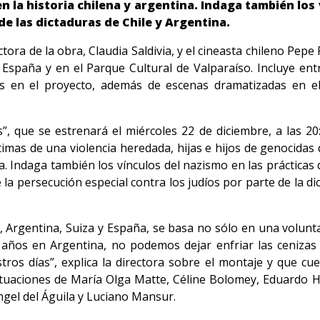
n la historia chilena y argentina. Indaga también los 
e las dictaduras de Chile y Argentina.
rectora de la obra, Claudia Saldivia, y el cineasta chileno Pe
España y en el Parque Cultural de Valparaíso. Incluye entr
os en el proyecto, además de escenas dramatizadas en el
, que se estrenará el miércoles 22 de diciembre, a las 20
íctimas de una violencia heredada, hijas e hijos de genocidas
a. Indaga también los vínculos del nazismo en las prácticas
e la persecución especial contra los judíos por parte de la d
, Argentina, Suiza y España, se basa no sólo en una voluntad
8 años en Argentina, no podemos dejar enfriar las ceniz
ros días”, explica la directora sobre el montaje y que cu
ctuaciones de María Olga Matte, Céline Bolomey, Eduardo H
Ángel del Águila y Luciano Mansur.