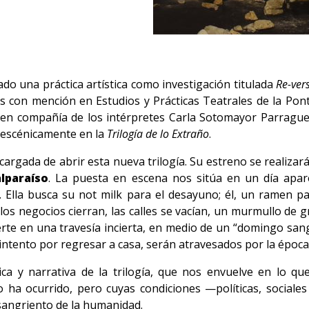
lado una práctica artística como investigación titulada
Re-ver
s con mención en Estudios y Prácticas Teatrales de la Pontif
ez, en compañía de los intérpretes Carla Sotomayor Parrag
 escénicamente en la
Trilogía de lo Extraño
.
cargada de abrir esta nueva trilogía. Su estreno se realizar
lparaíso
. La puesta en escena nos sitúa en un día apar
. Ella busca su not milk para el desayuno; él, un ramen 
los negocios cierran, las calles se vacían, un murmullo de g
rte en una travesía incierta, en medio de un “domingo san
 intento por regresar a casa, serán atravesados por la época 
ica y narrativa de la trilogía, que nos envuelve en lo 
 ha ocurrido, pero cuyas condiciones —políticas, social
sangriento de la humanidad.