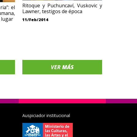
Ritoque y Puchuncaví, Vuskovic y
ia”: el
Lawner, testigos de época
umana,
 lugar
11/Feb/2014
VER
MÁS
Auspiciador institucional