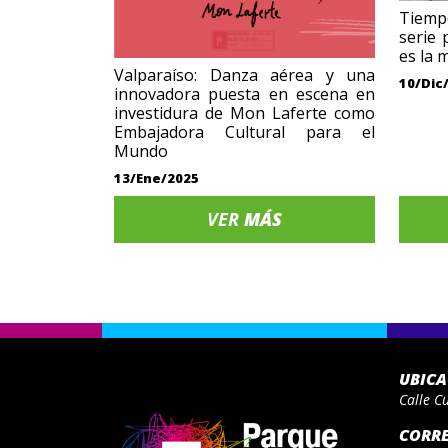
Tiemp
serie 
es la 
Valparaíso: Danza aérea y una
10/Dic
innovadora puesta en escena en
investidura de Mon Laferte como
Embajadora Cultural para el
Mundo
13/Ene/2025
VER
MÁS
UBIC
Calle C
CORR