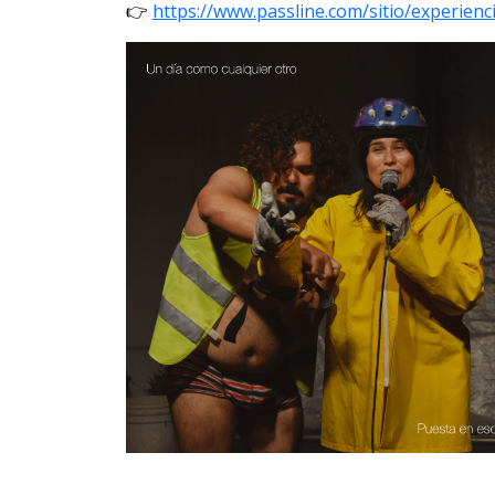
👉
https://www.passline.com/sitio/experien