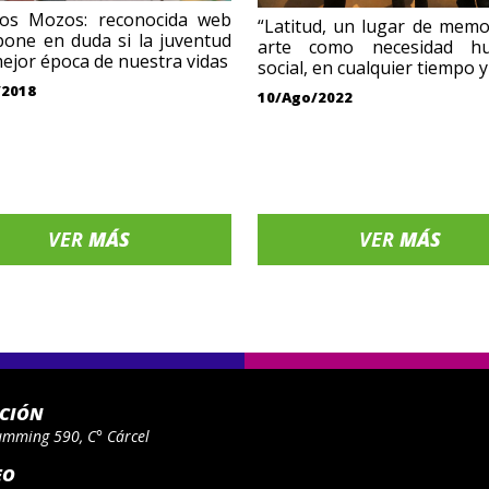
os Mozos: reconocida web
“Latitud, un lugar de memor
pone en duda si la juventud
arte como necesidad h
mejor época de nuestra vidas
social, en cualquier tiempo y
/2018
10/Ago/2022
VER
MÁS
VER
MÁS
ACIÓN
umming 590, C° Cárcel
EO