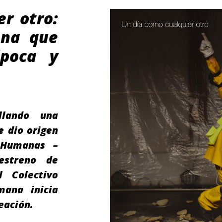
er otro:
ena que
época y
llando una
e dio origen
s Humanas –
estreno de
l Colectivo
mana inicia
eación.