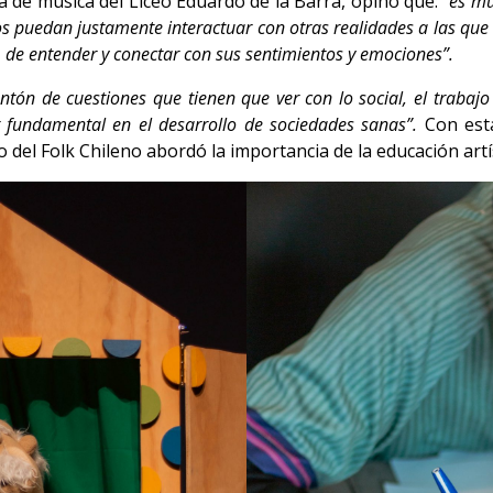
a de música del Liceo Eduardo de la Barra, opinó que:
“es mu
icos puedan justamente interactuar con otras realidades a las q
 de entender y conectar con sus sentimientos y emociones”.
tón de cuestiones que tienen que ver con lo social, el trabaj
r fundamental en el desarrollo de sociedades sanas”.
Con est
o del Folk Chileno abordó la importancia de la educación artís