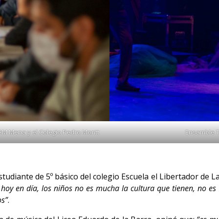
FAM Mena y el Colegio Pedro Montt
Ensamble Tr
a
tudiante de 5º básico del colegio Escuela el Libertador de La
o hoy en día, los niños no es mucha la cultura que tienen, no 
os”
.