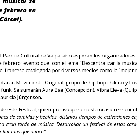
 musical se
e febrero en
Cárcel).
 Parque Cultural de Valparaíso esperan los organizadores 
ebrero; evento que, con el lema “Descentralizar la música”
no-francesa catalogada por diversos medios como la “mejor 
ntarán Movimiento Original, grupo de hip hop chileno y Lo
o funk. Se sumarán Aura Bae (Concepción), Vibra Eleva (Quil
auricio Jürgensen.
o de este Festival, quien precisó que en esta ocasión se cuen
nes de comidas y bebidas, distintos tiempos de activaciones enf
na gran tarde de música. Desarrollar un festival de estas cara
rillar más que nunca”
.