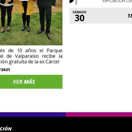
SÁBADO
30
1
és de 10 años el Parque
al de Valparaíso recibe la
ión gratuita de la ex Cárcel
/2021
VER
MÁS
ACIÓN