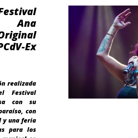
Festival
n Ana
Original
CdV-Ex
ón realizada
l Festival
esa con su
paraíso, con
 y una feria
as para los