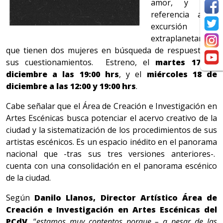
amor, y hace
referencia a la
excursión
extraplanetaria
que tienen dos mujeres en búsqueda de respuestas a
sus cuestionamientos. Estreno, el
martes 17 de
diciembre a las 19:00 hrs
, y el
miércoles 18 de
diciembre a las 12:00 y 19:00 hrs
.
Cabe señalar que el Área de Creación e Investigación en
Artes Escénicas busca potenciar el acervo creativo de la
ciudad y la sistematización de los procedimientos de sus
artistas escénicos. Es un espacio inédito en el panorama
nacional que -tras sus tres versiones anteriores-.
cuenta con una consolidación en el panorama escénico
de la ciudad.
Según
Danilo Llanos, Director Artístico Área de
Creación e Investigación en Artes Escénicas del
PCdV
, “
estamos muy contentos porque – a pesar de las