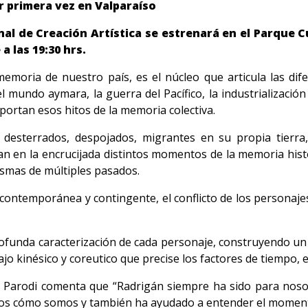
r primera vez en Valparaíso
al de Creación Artística se estrenará en el Parque Cu
a las 19:30 hrs.
 memoria de nuestro país, es el núcleo que articula las d
 mundo aymara, la guerra del Pacífico, la industrialización 
 portan esos hitos de la memoria colectiva.
desterrados, despojados, migrantes en su propia tierra
n en la encrucijada distintos momentos de la memoria hist
asmas de múltiples pasados.
contemporánea y contingente, el conflicto de los personaje
ofunda caracterización de cada personaje, construyendo un
o kinésico y coreutico que precise los factores de tiempo, e
do Parodi comenta que “Radrigán siempre ha sido para noso
 cómo somos y también ha ayudado a entender el momento 