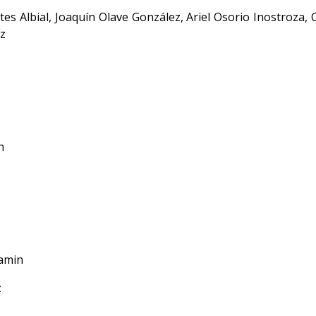
tes Albial, Joaquín Olave González, Ariel Osorio Inostroza, 
ez
n
Gamin
z