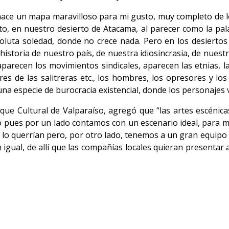
hace un mapa maravilloso para mi gusto, muy completo de l
, en nuestro desierto de Atacama, al parecer como la pala
oluta soledad, donde no crece nada. Pero en los desiertos 
a historia de nuestro país, de nuestra idiosincrasia, de nue
aparecen los movimientos sindicales, aparecen las etnias, la
es de las salitreras etc., los hombres, los opresores y lo
s una especie de burocracia existencial, donde los personajes
rque Cultural de Valparaíso, agregó que “las artes escéni
so pues por un lado contamos con un escenario ideal, para m
lo querrían pero, por otro lado, tenemos a un gran equipo té
n igual, de allí que las compañías locales quieran presentar