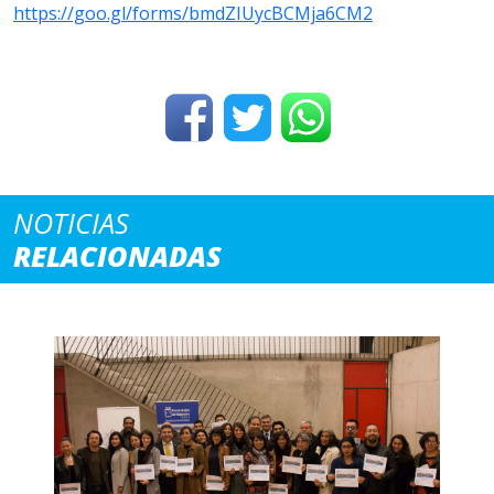
https://goo.gl/forms/bmdZIUycBCMja6CM2
NOTICIAS
RELACIONADAS