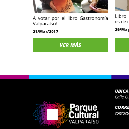
Libro
A votar por el libro Gastronomía
es de 
Valparaíso!
29/Ma
21/Mar/2017
VER
MÁS
UBIC
Calle C
CORR
contact