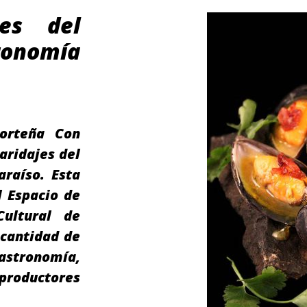
es del
ronomía
orteña Con
aridajes del
raíso. Esta
l Espacio de
Cultural de
 cantidad de
gastronomía,
roductores