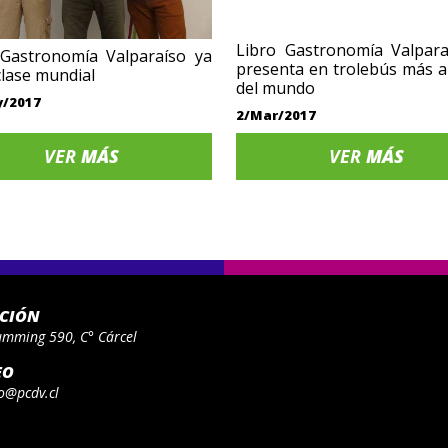
Libro Gastronomía Valpara
 Gastronomía Valparaíso ya
presenta en trolebús más 
clase mundial
del mundo
y/2017
2/Mar/2017
VER
MÁS
VER
MÁS
ACIÓN
umming 590, C° Cárcel
EO
o@pcdv.cl