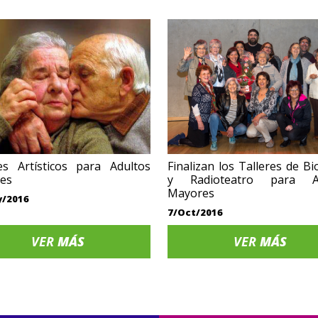
es Artísticos para Adultos
Finalizan los Talleres de B
es
y Radioteatro para Ad
Mayores
y/2016
7/Oct/2016
VER
MÁS
VER
MÁS