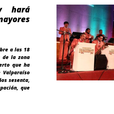
y hará
 mayores
bre a las 18
 de la zona
ierto que ha
 Valparaíso
ños sesenta,
pación, que