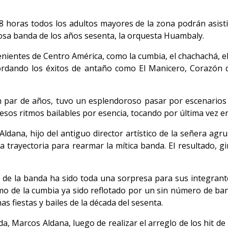
8 horas todos los adultos mayores de la zona podrán asisti
tosa banda de los años sesenta, la orquesta Huambaly.
venientes de Centro América, como la cumbia, el chachachá,
cordando los éxitos de antaño como El Manicero, Corazón
par de años, tuvo un esplendoroso pasar por escenarios 
esos ritmos bailables por esencia, tocando por última vez en
Aldana, hijo del antiguo director artístico de la señera ag
a trayectoria para rearmar la mítica banda. El resultado, gi
n de la banda ha sido toda una sorpresa para sus integran
itmo de la cumbia ya sido reflotado por un sin número de ba
as fiestas y bailes de la década del sesenta.
anda, Marcos Aldana, luego de realizar el arreglo de los hit 