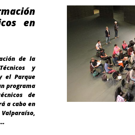
rmación
icos en
ación de la
Técnicos y
y el Parque
 un programa
écnicos de
rá a cabo en
Valparaíso,
l…