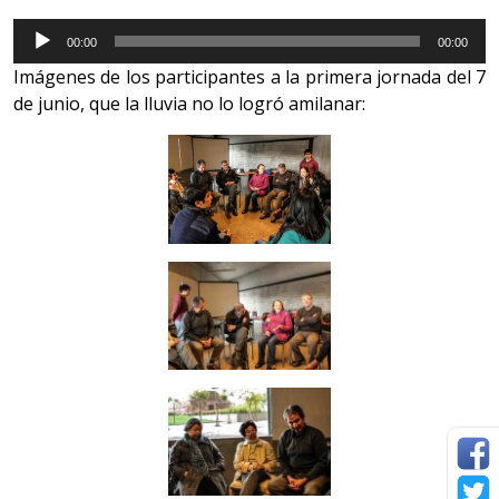
Reproductor
00:00
00:00
de
Imágenes de los participantes a la primera jornada del 7
Audio
de junio, que la lluvia no lo logró amilanar: