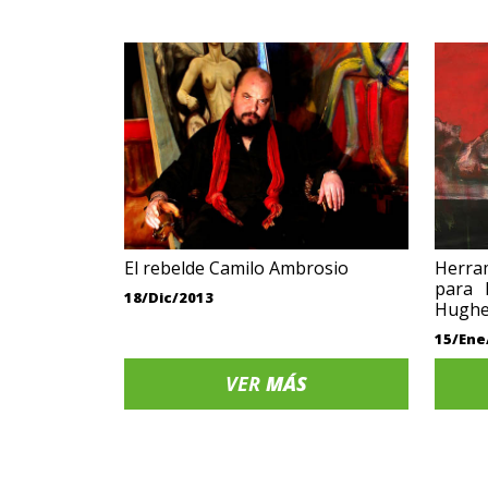
El rebelde Camilo Ambrosio
Herra
para 
18/Dic/2013
Hughe
15/Ene
VER
MÁS