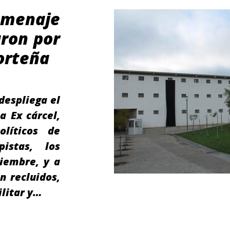
omenaje
aron por
porteña
despliega el
a Ex cárcel,
líticos de
pistas, los
iembre, y a
n recluidos,
ilitar y…