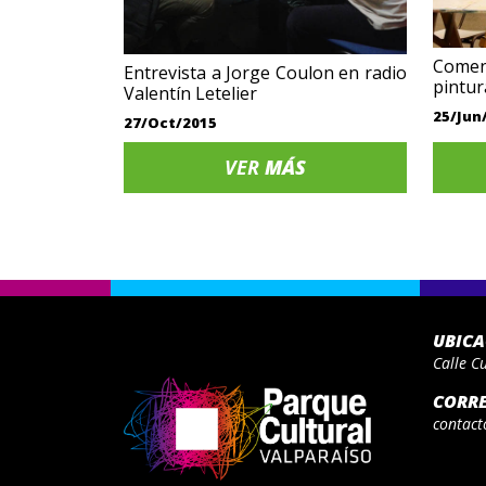
Comenz
Entrevista a Jorge Coulon en radio
pintur
Valentín Letelier
25/Jun
27/Oct/2015
VER
MÁS
UBIC
Calle C
CORR
contact