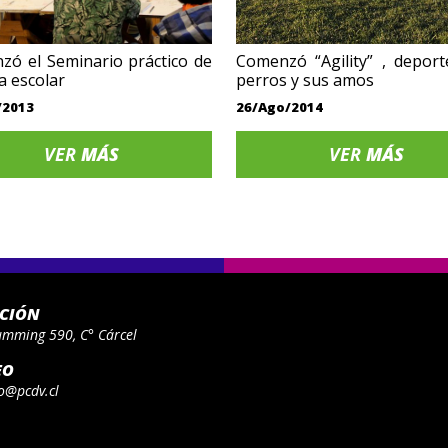
ó el Seminario práctico de
Comenzó “Agility” , depor
a escolar
perros y sus amos
/2013
26/Ago/2014
VER
MÁS
VER
MÁS
ACIÓN
umming 590, C° Cárcel
EO
o@pcdv.cl