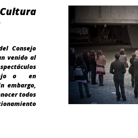
 Cultura
e
del Consejo
an venido al
espectáculos
sejo o en
in embargo,
onocer todos
ncionamiento