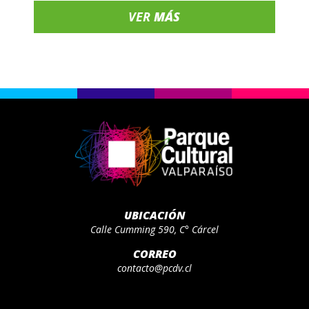
VER
MÁS
UBICACIÓN
Calle Cumming 590, C° Cárcel
CORREO
contacto@pcdv.cl