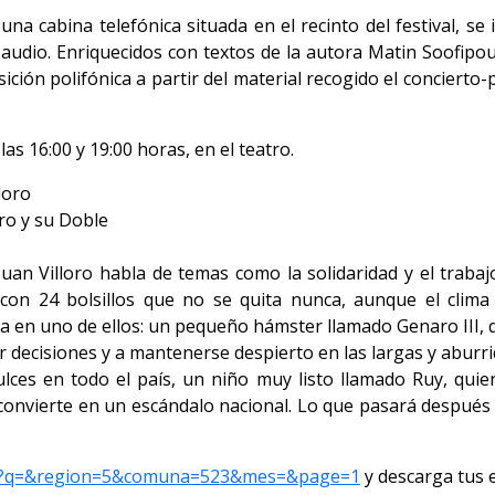
a cabina telefónica situada en el recinto del festival, se i
audio. Enriquecidos con textos de la autora Matin Soofipo
ición polifónica a partir del material recogido el concierto
las 16:00 y 19:00 horas, en el teatro.
loro
ro y su Doble
uan Villoro habla de temas como la solidaridad y el trabaj
con 24 bolsillos que no se quita nunca, aunque el clim
a en uno de ellos: un pequeño hámster llamado Genaro III,
ar decisiones y a mantenerse despierto en las largas y aburr
lces en todo el país, un niño muy listo llamado Ruy, quie
convierte en un escándalo nacional. Lo que pasará después ca
tos?q=&region=5&comuna=523&mes=&page=1
y descarga tus 