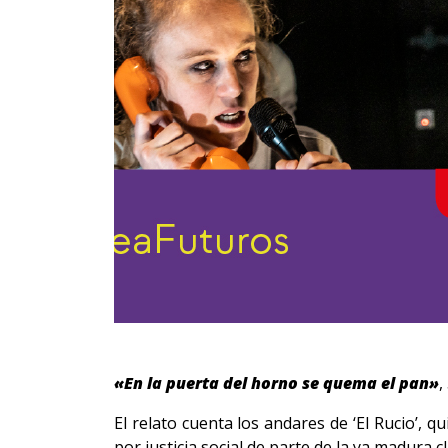
«En la puerta del horno se quema el pan»
,
El relato cuenta los andares de ‘El Rucio’, 
por justicia social de parte de la ya madura 