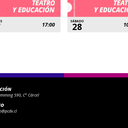
ES
SÁBADO
7
28
17:00
1
ACIÓN
umming 590, C° Cárcel
EO
o@pcdv.cl