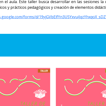
 el aula. Este taller busca desarrollar en las sesiones la 
cos y prácticos pedagógicos y creación de elementos didáctic
cs.google.com/forms/d/19yjGVbElfYn3U5YxvuiJqzYhxqoX_s
TALLER