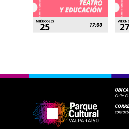
MIÉRCOLES
VIERN
25
2
17:00
UBIC
Calle C
CORR
contact