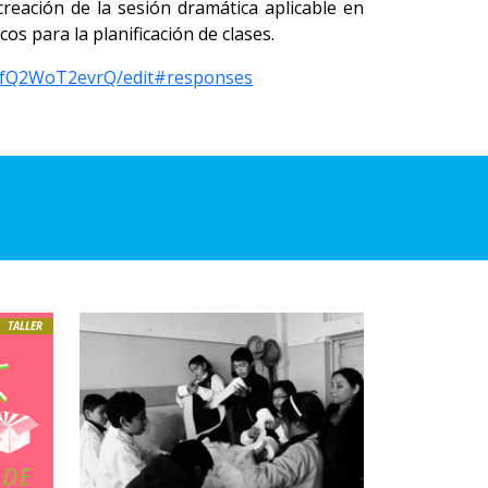
creación de la sesión dramática aplicable en
os para la planificación de clases.
DZfQ2WoT2evrQ/edit#responses
TALLER