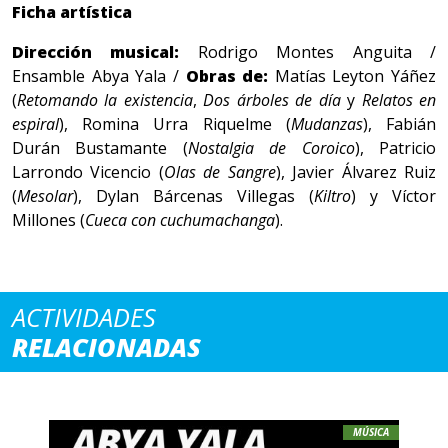
Ficha artística
Dirección musical:
Rodrigo Montes Anguita /
Ensamble Abya Yala /
Obras de:
Matías Leyton Yáñez
(
Retomando la existencia
,
Dos árboles de día
y
Relatos en
espiral
), Romina Urra Riquelme (
Mudanzas
), Fabián
Durán Bustamante (
Nostalgia de Coroico
), Patricio
Larrondo Vicencio (
Olas de Sangre
), Javier Álvarez Ruiz
(
Mesolar
), Dylan Bárcenas Villegas (
Kiltro
) y Víctor
Millones (
Cueca con cuchumachanga
).
ACTIVIDADES
RELACIONADAS
MÚSICA