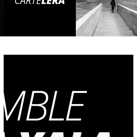
CARTE
LERA