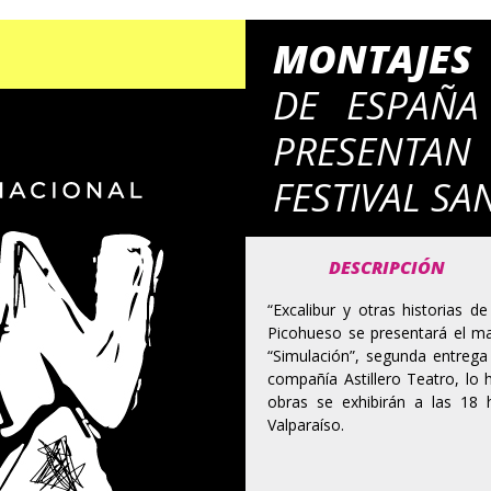
MONTAJES
DE ESPAÑA
PRESENTAN
FESTIVAL SA
DESCRIPCIÓN
“Excalibur y otras historias
Picohueso se presentará el ma
“Simulación”, segunda entrega
compañía Astillero Teatro, lo
obras se exhibirán a las 18 h
Valparaíso.