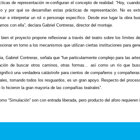
ácticas de representación re-configuran el concepto de realidad. “Hoy, cuand
 y por qué se desarrollan estas prácticas de representación. No es extra
ruir e interpretar un rol o personaje específico. Desde ese lugar la obra b
os con ella”, declara Gabriel Contreras, director del montaje.
bien el proyecto propone reflexionar a través del teatro sobre los límites d
lexionar en torno a los mecanismos que utilizan ciertas instituciones para gen
 Gabriel Contreras, señala que “fue particularmente complejo para las artes
gación de buscar otros caminos, otras formas… así como un río que busc
gnificó una verdadera catástrofe para cientos de compañeros y compañeras de
iales, tomando todos los resguardos, es un gran apoyo. Respecto del proce
o hicieron la gran mayoría de las compañías teatrales”.
omo “Simulación” son con entrada liberada, pero producto del aforo requieren i