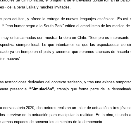
tadores de Ornitorrincón, el programa de entrevistas donde toman la palab
ales» de la perra Laika y muches invitades.
s para adultos, y ofrece la entrega de nuevos lenguajes escénicos. Es así
a. Y “con humor negro a lo South Park” critica el amarillismo de los medios d
uy entusiasmados con mostrar la obra en Chile. “Siempre es interesante 
spectiva siempre local. Lo que intentamos es que las espectadoras se sie
sado ya un tiempo en el país y creemos que seremos capaces de hacerla con
ulos nuevos”.
as restricciones derivadas del contexto sanitario, y tras una exitosa tempora
nera presencial
“Simulación”
, trabajo que forma parte de la denominada
 convocatoria 2020, dos actores realizan un taller de actuación a tres jóvenes
dos: servirse de la actuación para manipular la realidad. En la obra, situada 
n armas capaces de socavar los cimientos de la democracia.