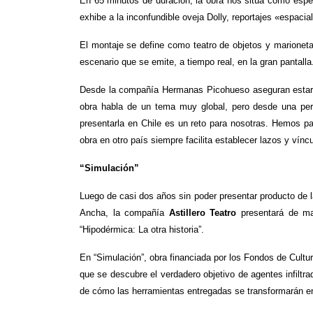
En 65 minutos de duración, la obra nos sitúa como espec
exhibe a la inconfundible oveja Dolly, reportajes «espaci
El montaje se define como teatro de objetos y marioneta
escenario que se emite, a tiempo real, en la gran pantall
Desde la compañía Hermanas Picohueso aseguran estar m
obra habla de un tema muy global, pero desde una per
presentarla en Chile es un reto para nosotras. Hemos pa
obra en otro país siempre facilita establecer lazos y vínc
“Simulación”
Luego de casi dos años sin poder presentar producto de l
Ancha, la compañía
Astillero Teatro
presentará de ma
“Hipodérmica: La otra historia”.
En “Simulación”, obra financiada por los Fondos de Cultura
que se descubre el verdadero objetivo de agentes infiltra
de cómo las herramientas entregadas se transformarán e