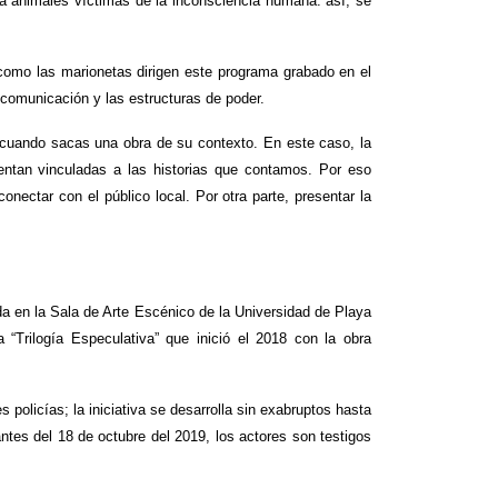
ra animales víctimas de la inconsciencia humana: así, se
 como las marionetas dirigen este programa grabado en el
e comunicación y las estructuras de poder.
cuando sacas una obra de su contexto. En este caso, la
ntan vinculadas a las historias que contamos. Por eso
ectar con el público local. Por otra parte, presentar la
da en la Sala de Arte Escénico de la Universidad de Playa
 “Trilogía Especulativa” que inició el 2018 con la obra
 policías; la iniciativa se desarrolla sin exabruptos hasta
antes del 18 de octubre del 2019, los actores son testigos