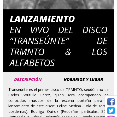
LANZAMIENTO
EN VIVO DEL DISCO
“TRANSEÚNTE” DE
TRMNTO & LOS
ALFABETOS
DESCRIPCIÓN
HORARIOS Y LUGAR
Transeúnte es el primer disco de TRMNTO, seudónimo de
Carlos Soutullo Pérez, quien será acompañado de
conocidos músicos de la escena porteña para el
lanzamiento de este disco: Felipe Medina (Cola de zorro,
Losdemas); Rodrigo Quiroz (Pequeñas partículas, SDC
BigBand,) y Gabriel Holzapfel (Adelaida, Camila Moreno)