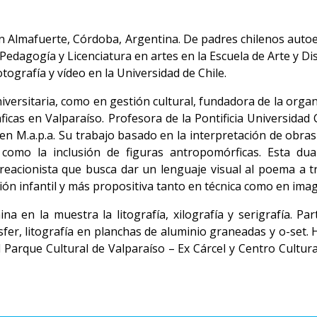
8 en Almafuerte, Córdoba, Argentina. De padres chilenos autoe
 Pedagogía y Licenciatura en artes en la Escuela de Arte y D
otografía y vídeo en la Universidad de Chile.
niversitaria, como en gestión cultural, fundadora de la orga
áficas en Valparaíso. Profesora de la Pontificia Universidad 
en M.a.p.a. Su trabajo basado en la interpretación de obras
 como la inclusión de figuras antropomórficas. Esta du
creacionista que busca dar un lenguaje visual al poema a t
ción infantil y más propositiva tanto en técnica como en ima
ina en la muestra la litografía, xilografía y serigrafía. Pa
fer, litografía en planchas de aluminio graneadas y o-set. 
Parque Cultural de Valparaíso – Ex Cárcel y Centro Cultu