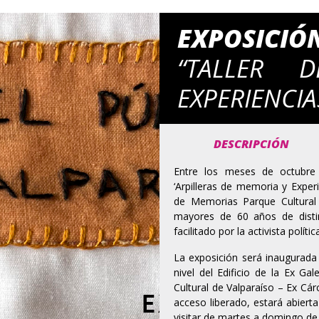
EXPOSICIÓ
“TALLER D
EXPERIENCIA
DESCRIPCIÓN
Entre los meses de octubre 
‘Arpilleras de memoria y Experi
de Memorias Parque Cultural 
mayores de 60 años de distin
facilitado por la activista polít
La exposición será inaugurada 
nivel del Edificio de la Ex G
Cultural de Valparaíso – Ex Cár
acceso liberado, estará abier
visitar de martes a domingo de