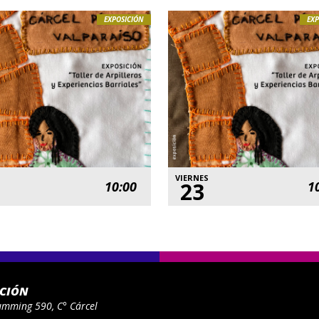
EXPOSICIÓN
EXP
VIERNES
23
10:00
1
ACIÓN
umming 590, C° Cárcel