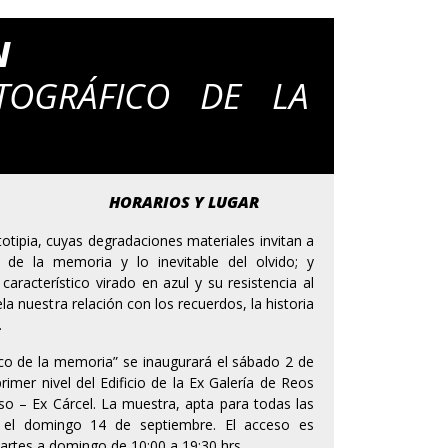
N
OTOGRÁFICO DE LA
HORARIOS Y LUGAR
ntotipia, cuyas degradaciones materiales invitan a
ad de la memoria y lo inevitable del olvido; y
aracterístico virado en azul y su resistencia al
la nuestra relación con los recuerdos, la historia
.
ico de la memoria” se inaugurará el sábado 2 de
primer nivel del Edificio de la Ex Galería de Reos
íso – Ex Cárcel. La muestra, apta para todas las
a el domingo 14 de septiembre. El acceso es
martes a domingo de 10:00 a 19:30 hrs.