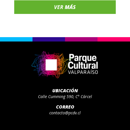
VER
MÁS
UBICACIÓN
Calle Cumming 590, C° Cárcel
CORREO
contacto@pcdv.cl