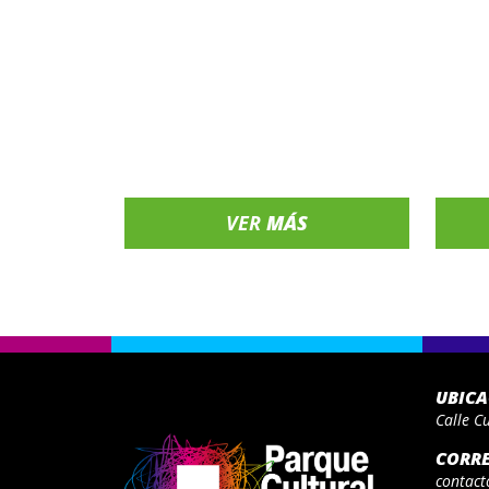
VER
MÁS
UBIC
Calle C
CORR
contact