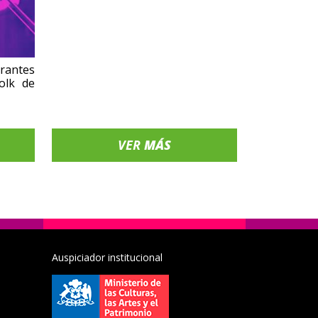
erantes
olk de
VER
MÁS
Auspiciador institucional