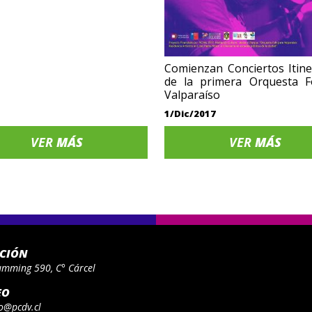
Comienzan Conciertos Itin
de la primera Orquesta F
Valparaíso
1/Dic/2017
VER
MÁS
VER
MÁS
ACIÓN
umming 590, C° Cárcel
EO
o@pcdv.cl