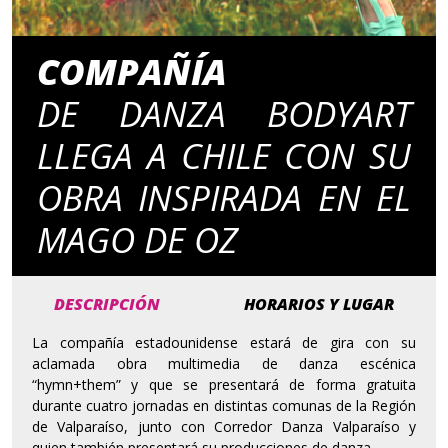
COMPAÑÍA
DE DANZA BODYART
LLEGA A CHILE CON SU
OBRA INSPIRADA EN EL
MAGO DE OZ
DESCRIPCIÓN
HORARIOS Y LUGAR
La compañía estadounidense estará de gira con su
aclamada obra multimedia de danza escénica
“hymn+them” y que se presentará de forma gratuita
durante cuatro jornadas en distintas comunas de la Región
de Valparaíso, junto con Corredor Danza Valparaíso y
quien también presentará su producciones de danza.