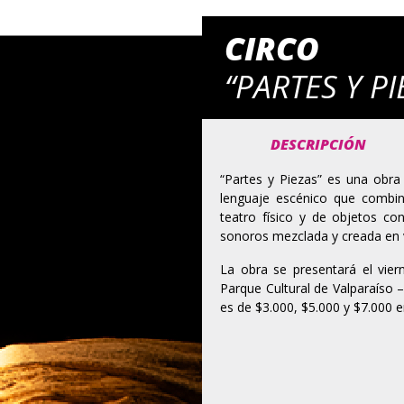
CIRCO
“PARTES Y PI
DESCRIPCIÓN
“Partes y Piezas” es una obr
lenguaje escénico que combin
teatro físico y de objetos co
sonoros mezclada y creada en vi
La obra se presentará el vie
Parque Cultural de Valparaíso – 
es de $3.000, $5.000 y $7.000 