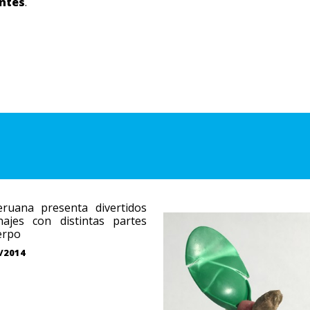
entes
.
eruana presenta divertidos
najes con distintas partes
erpo
/2014