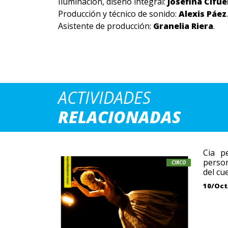
Iluminación, diseño integral:
Josefina Cifu
Producción y técnico de sonido:
Alexis Páez
.
Asistente de producción:
Granelia Riera
.
ACTIVIDADES
RELACIONADAS
Cia p
perso
CIRCO
del cu
10/Oct