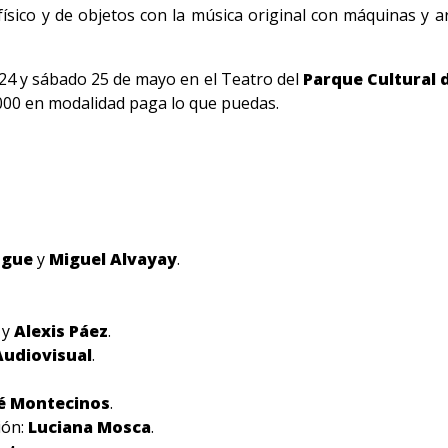
ísico y de objetos con la música original con máquinas y 
 24 y sábado 25 de mayo en el Teatro del
Parque Cultural d
7.000 en modalidad paga lo que puedas.
tgue
y
Miguel Alvayay
.
a
y
Alexis Páez
.
Audiovisual
.
é Montecinos
.
ión:
Luciana Mosca
.