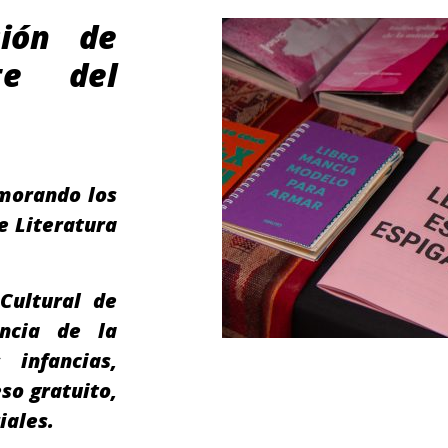
sión de
te del
emorando los
e Literatura
Cultural de
ancia de la
 infancias,
so gratuito,
iales.