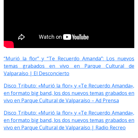
“Murió la flor” y “Te Recuerdo Amanda”: Los nuevos
temas grabados en vivo en Parque Cultural de
Valparaíso | El Desconcierto
Disco Tributo: «Murió la flor» y «Te Recuerdo Amanda»,
en formato big band, los dos nuevos temas grabados en
vivo en Parque Cultural de Valparaíso – Ad Prensa
Disco Tributo: «Murió la flor» y «Te Recuerdo Amanda»,
en formato big band, los dos nuevos temas grabados en
vivo en Parque Cultural de Valparaíso | Radio Recreo