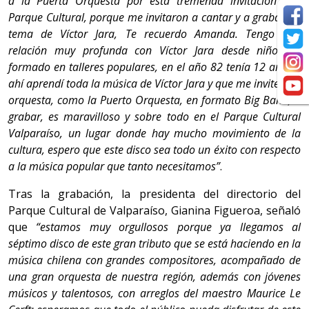
a la Puerta Orquesta por esta tremenda invitación y a
Parque Cultural, porque me invitaron a cantar y a grabar un
tema de Víctor Jara, Te recuerdo Amanda. Tengo una
relación muy profunda con Víctor Jara desde niño, fui
formado en talleres populares, en el año 82 tenía 12 años y
ahí aprendí toda la música de Víctor Jara y que me invite una
orquesta, como la Puerto Orquesta, en formato Big Band, a
grabar, es maravilloso y sobre todo en el Parque Cultural
Valparaíso, un lugar donde hay mucho movimiento de la
cultura, espero que este disco sea todo un éxito con respecto
a la música popular que tanto necesitamos”
.
Tras la grabación, la presidenta del directorio del
Parque Cultural de Valparaíso, Gianina Figueroa, señaló
que
“estamos muy orgullosos porque ya llegamos al
séptimo disco de este gran tributo que se está haciendo en la
música chilena con grandes compositores, acompañado de
una gran orquesta de nuestra región, además con jóvenes
músicos y talentosos, con arreglos del maestro Maurice Le