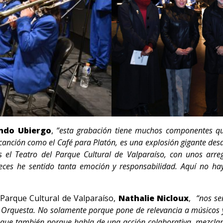
ndo Ubiergo
,
“esta grabación tiene muchos componentes q
anción como el Café para Platón, es una explosión gigante desde 
 el Teatro del Parque Cultural de Valparaíso, con unos arr
ces he sentido tanta emoción y responsabilidad. Aquí no hay 
e Parque Cultural de Valparaíso,
Nathalie Nicloux
,
“nos se
 Orquesta. No solamente porque pone de relevancia a músicos 
o que también porque habla de una acción colaborativa, mezcl