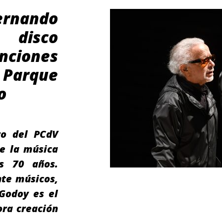
rnando
 disco
ciones
n Parque
o
ro del PCdV
de la música
os 70 años.
nte músicos,
 Godoy es el
ora creación