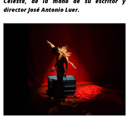
Celeste, de la mano de su escritor y
director José Antonio Luer.