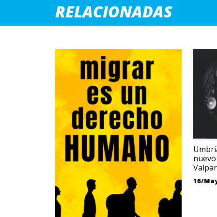
RELACIONADAS
Umbrí
nuevo 
Valpar
16/Ma