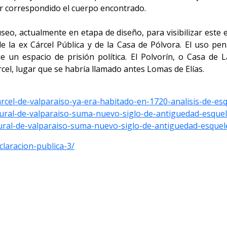
er correspondido el cuerpo encontrado.
seo, actualmente en etapa de diseño, para visibilizar este e
 de la ex Cárcel Pública y de la Casa de Pólvora. El uso pe
e un espacio de prisión política. El Polvorín, o Casa de 
el, lugar que se habría llamado antes Lomas de Elías.
carcel-de-valparaiso-ya-era-habitado-en-1720-analisis-de-es
tural-de-valparaiso-suma-nuevo-siglo-de-antiguedad-esque
ltural-de-valparaiso-suma-nuevo-siglo-de-antiguedad-esque
claracion-publica-3/