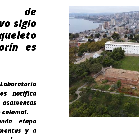
al de
vo siglo
queleto
orín es
boratorio
os notifica
osamentas
 colonial.
unda etapa
amentas y a