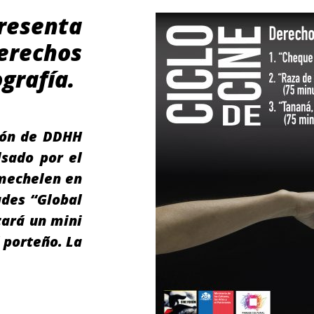
resenta
erechos
grafía.
lón de DDHH
lsado por el
nmechelen en
ades “Global
zará un mini
l porteño. La