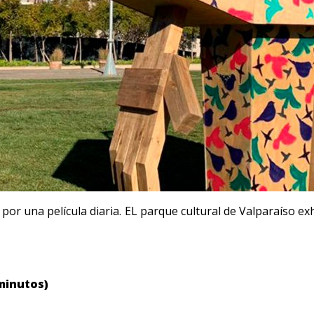
por una película diaria. EL parque cultural de Valparaíso exh
minutos)