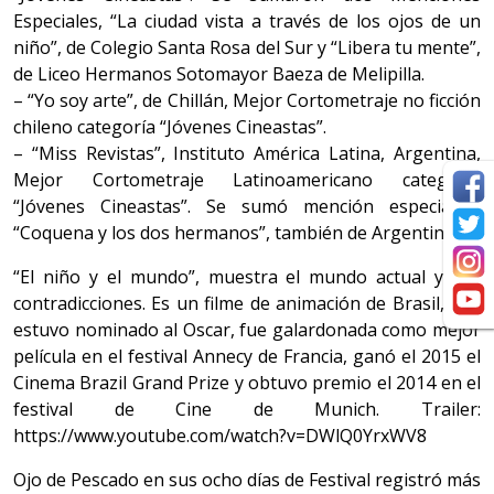
Especiales, “La ciudad vista a través de los ojos de un
niño”, de Colegio Santa Rosa del Sur y “Libera tu mente”,
de Liceo Hermanos Sotomayor Baeza de Melipilla.
– “Yo soy arte”, de Chillán, Mejor Cortometraje no ficción
chileno categoría “Jóvenes Cineastas”.
– “Miss Revistas”, Instituto América Latina, Argentina,
Mejor Cortometraje Latinoamericano categoría
“Jóvenes Cineastas”. Se sumó mención especial a
“Coquena y los dos hermanos”, también de Argentina.
“El niño y el mundo”, muestra el mundo actual y sus
contradicciones. Es un filme de animación de Brasil, que
estuvo nominado al Oscar, fue galardonada como mejor
película en el festival Annecy de Francia, ganó el 2015 el
Cinema Brazil Grand Prize y obtuvo premio el 2014 en el
festival de Cine de Munich. Trailer:
https://www.youtube.com/watch?v=DWlQ0YrxWV8
Ojo de Pescado en sus ocho días de Festival registró más