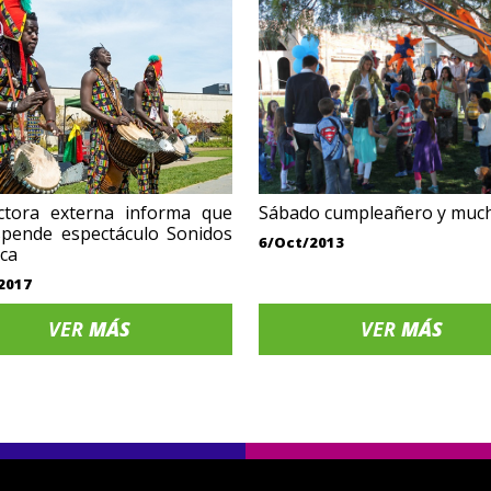
ctora externa informa que
Sábado cumpleañero y muc
spende espectáculo Sonidos
6/Oct/2013
ica
2017
VER
MÁS
VER
MÁS