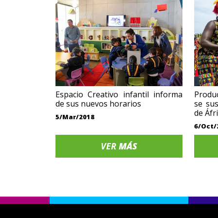
Espacio Creativo infantil informa
Produ
de sus nuevos horarios
se su
de Áfr
5/Mar/2018
6/Oct/
VER
MÁS