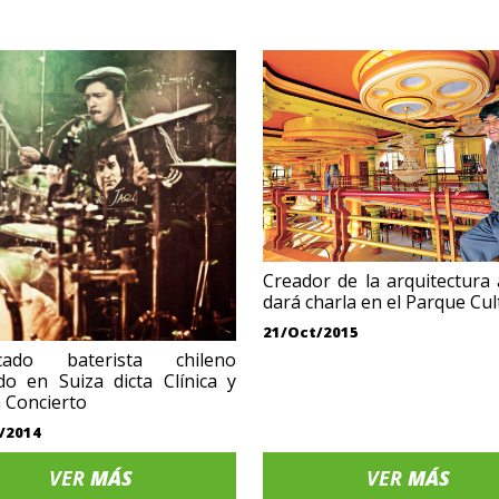
Creador de la arquitectura
dará charla en el Parque Cul
21/Oct/2015
cado baterista chileno
do en Suiza dicta Clínica y
a Concierto
/2014
VER
MÁS
VER
MÁS