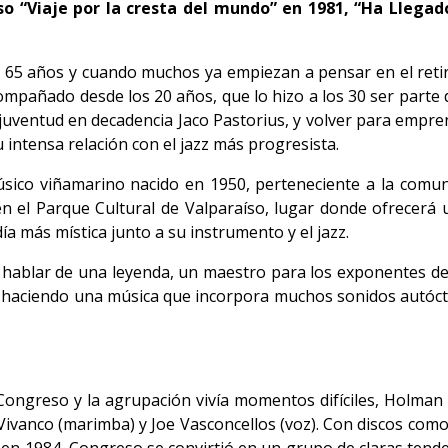
o “Viaje por la cresta del mundo” en 1981, “Ha Llegado
 65 años y cuando muchos ya empiezan a pensar en el retir
compañado desde los 20 años, que lo hizo a los 30 ser parte 
 juventud en decadencia Jaco Pastorius, y volver para empr
ntensa relación con el jazz más progresista.
ico viñamarino nacido en 1950, perteneciente a la comuni
en el Parque Cultural de Valparaíso, lugar donde ofrecerá 
 más mística junto a su instrumento y el jazz.
 hablar de una leyenda, un maestro para los exponentes del
ta haciendo una música que incorpora muchos sonidos autócto
ongreso y la agrupación vivía momentos difíciles, Holma
ivanco (marimba) y Joe Vasconcellos (voz). Con discos como 