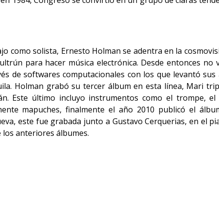
a” en 1984, Congreso se convirtió en un grupo de claras ten
bajo como solista, Ernesto Holman se adentra en la cosmov
 kultrún para hacer música electrónica. Desde entonces no
ravés de softwares computacionales con los que levantó su
uila. Holman grabó su tercer álbum en esta línea, Mari tri
n. Este último incluyo instrumentos como el trompe, el
ente mapuches, finalmente el año 2010 publicó el álbu
eva, este fue grabada junto a Gustavo Cerquerias, en el pia
 los anteriores álbumes.