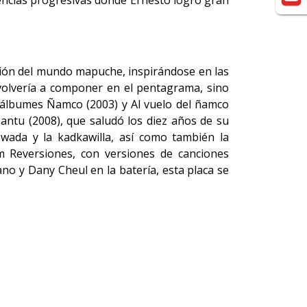
dencias progresivas donde Ernesto logró gran
isión del mundo mapuche, inspirándose en las
 volvería a componer en el pentagrama, sino
s álbumes Ñamco (2003) y Al vuelo del ñamco
pantu (2008), que saludó los diez años de su
 wada y la kadkawilla, así como también la
m Reversiones, con versiones de canciones
no y Dany Cheul en la batería, esta placa se